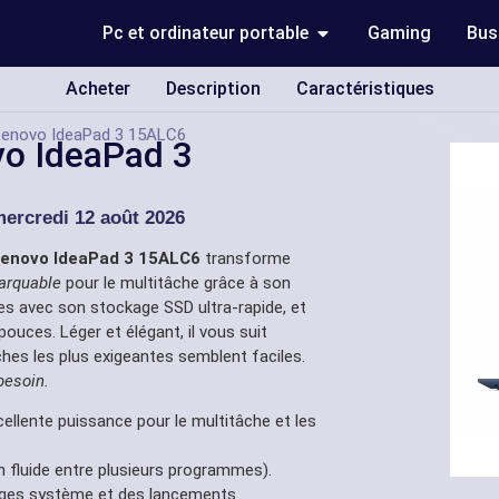
Pc et ordinateur portable
Gaming
Bus
Acheter
Description
Caractéristiques
 Lenovo IdeaPad 3 15ALC6
vo IdeaPad 3
u
ercredi 12 août 2026
Lenovo IdeaPad 3 15ALC6
transforme
marquable
pour le multitâche grâce à son
 avec son stockage SSD ultra-rapide, et
pouces. Léger et élégant, il vous suit
es les plus exigeantes semblent faciles.
besoin.
llente puissance pour le multitâche et les
 fluide entre plusieurs programmes).
ges système et des lancements