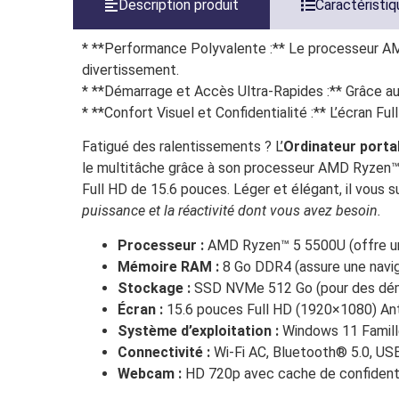
Description produit
Caractéristi
* **Performance Polyvalente :** Le processeur AMD
divertissement.
* **Démarrage et Accès Ultra-Rapides :** Grâce au
* **Confort Visuel et Confidentialité :** L’écran Fu
Fatigué des ralentissements ? L’
Ordinateur porta
le multitâche grâce à son processeur AMD Ryzen™,
Full HD de 15.6 pouces. Léger et élégant, il vous
puissance et la réactivité dont vous avez besoin.
Processeur :
AMD Ryzen™ 5 5500U (offre une 
Mémoire RAM :
8 Go DDR4 (assure une naviga
Stockage :
SSD NVMe 512 Go (pour des démar
Écran :
15.6 pouces Full HD (1920×1080) Anti-
Système d’exploitation :
Windows 11 Famille
Connectivité :
Wi-Fi AC, Bluetooth® 5.0, USB
Webcam :
HD 720p avec cache de confidential