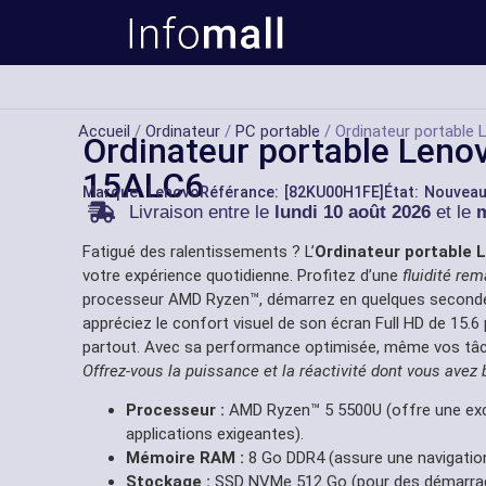
Accueil
/
Ordinateur
/
PC portable
/ Ordinateur portable
Ordinateur portable Leno
15ALC6
Marque:
Lenovo
Référance: [82KU00H1FE]
État: Nouvea
Livraison entre le
lundi 10 août 2026
et le
m
Fatigué des ralentissements ? L’
Ordinateur portable 
votre expérience quotidienne. Profitez d’une
fluidité re
processeur AMD Ryzen™, démarrez en quelques secondes
appréciez le confort visuel de son écran Full HD de 15.6 
partout. Avec sa performance optimisée, même vos tâch
Offrez-vous la puissance et la réactivité dont vous avez 
Processeur :
AMD Ryzen™ 5 5500U (offre une exce
applications exigeantes).
Mémoire RAM :
8 Go DDR4 (assure une navigation
Stockage :
SSD NVMe 512 Go (pour des démarra