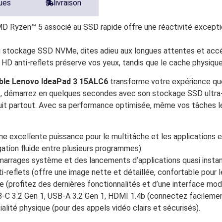
ques
livraison
 Ryzen™ 5 associé au SSD rapide offre une réactivité exceptionn
 stockage SSD NVMe, dites adieu aux longues attentes et accédez
ll HD anti-reflets préserve vos yeux, tandis que le cache physiqu
ble Lenovo IdeaPad 3 15ALC6
transforme votre expérience quo
 démarrez en quelques secondes avec son stockage SSD ultra-ra
 suit partout. Avec sa performance optimisée, même vos tâches l
excellente puissance pour le multitâche et les applications e
tion fluide entre plusieurs programmes).
rages système et des lancements d’applications quasi instan
reflets (offre une image nette et détaillée, confortable pour l
 (profitez des dernières fonctionnalités et d’une interface mod
-C 3.2 Gen 1, USB-A 3.2 Gen 1, HDMI 1.4b (connectez facilemen
ité physique (pour des appels vidéo clairs et sécurisés).