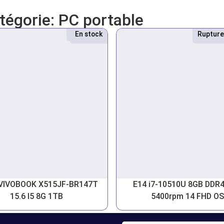
atégorie:
PC portable
Nouveau
En stock
Rupture
VIVOBOOK X515JF-BR147T
E14 i7-10510U 8GB DDR
15.6 I5 8G 1TB
5400rpm 14 FHD OS