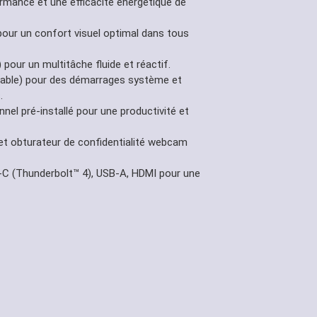
rmance et une efficacité énergétique de
pour un confort visuel optimal dans tous
pour un multitâche fluide et réactif.
able) pour des démarrages système et
.
el pré-installé pour une productivité et
 et obturateur de confidentialité webcam
B-C (Thunderbolt™ 4), USB-A, HDMI pour une