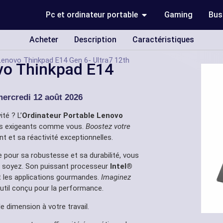
Pc et ordinateur portable
Gaming
Bus
Acheter
Description
Caractéristiques
Lenovo Thinkpad E14 Gen 6- Ultra7 12th
vo Thinkpad E14
u
ercredi 12 août 2026
té ? L’
Ordinateur Portable Lenovo
ls exigeants comme vous.
Boostez votre
t et sa réactivité exceptionnelles.
e pour sa robustesse et sa durabilité, vous
us soyez. Son puissant processeur
Intel®
et les applications gourmandes.
Imaginez
outil conçu pour la performance.
 dimension à votre travail.