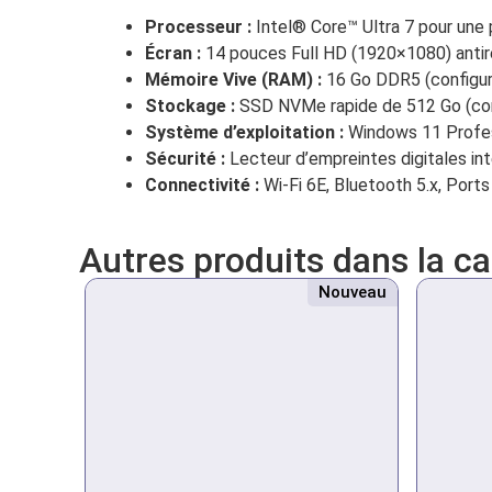
Processeur :
Intel® Core™ Ultra 7 pour une 
Écran :
14 pouces Full HD (1920×1080) antire
Mémoire Vive (RAM) :
16 Go DDR5 (configurab
Stockage :
SSD NVMe rapide de 512 Go (conf
Système d’exploitation :
Windows 11 Profess
Sécurité :
Lecteur d’empreintes digitales in
Connectivité :
Wi-Fi 6E, Bluetooth 5.x, Port
Autres produits dans la c
Nouveau