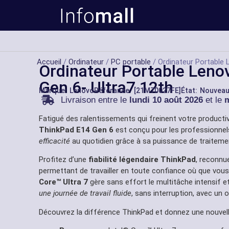
Accueil
/
Ordinateur
/
PC portable
/ Ordinateur Portable 
Ordinateur Portable Leno
Gen 6- Ultra7 12th
Marque:
Lenovo
Référance: [21M70027FE]
État: Nouvea
Livraison entre le
lundi 10 août 2026
et le
m
Fatigué des ralentissements qui freinent votre productivi
ThinkPad E14 Gen 6
est conçu pour les professionne
efficacité
au quotidien grâce à sa puissance de traitemen
Profitez d’une
fiabilité légendaire ThinkPad
, reconnu
permettant de travailler en toute confiance où que vo
Core™ Ultra 7
gère sans effort le multitâche intensif 
une journée de travail fluide
, sans interruption, avec un 
Découvrez la différence ThinkPad et donnez une nouvelle