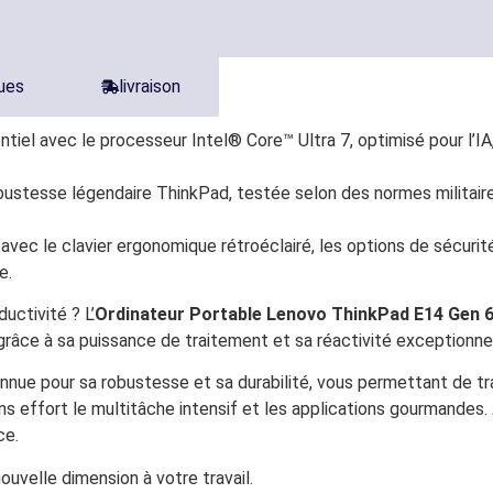
ques
livraison
ntiel avec le processeur Intel® Core™ Ultra 7, optimisé pour l’I
robustesse légendaire ThinkPad, testée selon des normes militai
 avec le clavier ergonomique rétroéclairé, les options de sécuri
e.
uctivité ? L’
Ordinateur Portable Lenovo ThinkPad E14 Gen 
grâce à sa puissance de traitement et sa réactivité exceptionnel
onnue pour sa robustesse et sa durabilité, vous permettant de tr
s effort le multitâche intensif et les applications gourmandes.
ce.
uvelle dimension à votre travail.