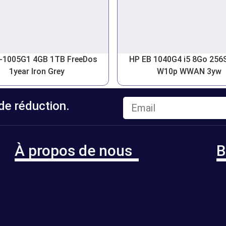
3-1005G1 4GB 1TB FreeDos
HP EB 1040G4 i5 8Go 256
1year Iron Grey
W10p WWAN 3yw
e réduction.
À propos de nous
B