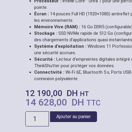
Processeur :
Intel® Core™ Ultra 7 pour une perfo
pointe.
Écran :
14 pouces Full HD (1920×1080) antireflet 
les environnements.
Mémoire Vive (RAM) :
16 Go DDR5 (configurable) 
Stockage :
SSD NVMe rapide de 512 Go (configur
des chargements d’applications quasi instantanés
Système d’exploitation :
Windows 11 Professionn
une sécurité accrues.
Sécurité :
Lecteur d’empreintes digitales intégré
ThinkShutter pour protéger vos données.
Connectivité :
Wi-Fi 6E, Bluetooth 5.x, Ports US
connexion polyvalente.
12 190,00
DH
HT
14 628,00
DH
TTC
Ajouter au panier