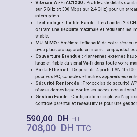
Vitesse Wi-Fi AC1200 :
Profitez de débits combi
sur 5 GHz et 300 Mbps sur 2.4 GHz) pour un stream
interruption.
Technologie Double Bande :
Les bandes 2.4 GHz
offrant une flexibilité maximale et réduisant les 
stable.
MU-MIMO :
Améliore l’efficacité de votre résea
avec plusieurs appareils en même temps, idéal pour
Couverture Étendue :
4 antennes externes haut
large et fiable du signal Wi-Fi dans toute votre ma
Ports Ethernet :
Dispose de 4 ports LAN 10/100 
pour vos PC, consoles et autres appareils essenti
Sécurité Renforcée :
Protocoles de sécurité WP
réseau domestique contre les accès non autorisé
Gestion Facile :
Configuration simple via l’applica
contrôle parental et réseau invité pour une gestio
590,00
DH
HT
708,00
DH
TTC