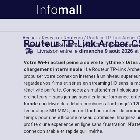
Accueil
/
Réseaux
/
Routeurs
/ Routeur TP-Link Archer C5
Routeur TP-Link Archer C5
Marque:
TP-Link
Référance: [ARCHER C54]
État: Nouvea
Livraison entre le
dimanche 9 août 2026
et
Votre Wi-Fi actuel peine à suivre le rythme ? Dites
chargement interminable !
Le Routeur TP-Link Archer
propulser votre connexion internet à un niveau supérieur
regardez vos films et séries en streaming HD sans la mo
réactivité parfaite. Connectez simultanément plusieurs 
ordinateurs – sans jamais sacrifier la performance, grâ
bande
qui délivre des débits combinés allant jusqu’à 12
technologie MU-MIMO, permettant au routeur de commu
temps pour une efficacité réseau optimisée. Imaginez 
profite d’une expérience en ligne sans frustration. N’att
connexion stable et rapide qu’il mérite.