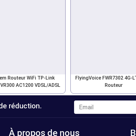
m Routeur WiFi TP-Link
FlyingVoice FWR7302 4G-L
 VR300 AC1200 VDSL/ADSL
Routeur
e réduction.
À propos de nous
B