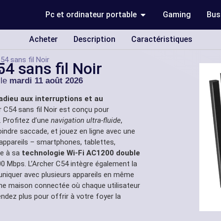
Pc et ordinateur portable
Gaming
Bus
Acheter
Description
Caractéristiques
4 sans fil Noir
4 sans fil Noir
u
 le
mardi 11 août 2026
 adieu aux interruptions et au
 C54 sans fil Noir est conçu pour
. Profitez d’une
navigation ultra-fluide
,
indre saccade, et jouez en ligne avec une
appareils – smartphones, tablettes,
ce à sa
technologie Wi-Fi AC1200 double
00 Mbps. L’Archer C54 intègre également la
niquer avec plusieurs appareils en même
une maison connectée où chaque utilisateur
endez plus pour offrir à votre foyer la