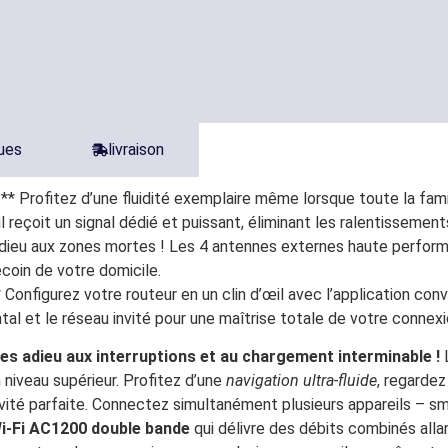
ques
livraison
:** Profitez d’une fluidité exemplaire même lorsque toute la fa
çoit un signal dédié et puissant, éliminant les ralentissement
 adieu aux zones mortes ! Les 4 antennes externes haute perform
coin de votre domicile.
* Configurez votre routeur en un clin d’œil avec l’application co
al et le réseau invité pour une maîtrise totale de votre connexi
ites adieu aux interruptions et au chargement interminable !
L
 niveau supérieur. Profitez d’une
navigation ultra-fluide
, regardez
vité parfaite. Connectez simultanément plusieurs appareils – sm
i-Fi AC1200 double bande
qui délivre des débits combinés alla