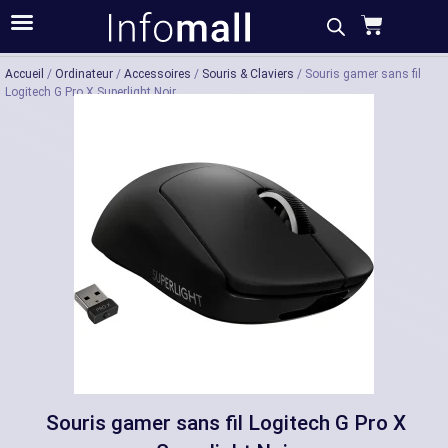
Acheter
Description
Caractéristiques
Accueil
/
Ordinateur
/
Accessoires
/
Souris & Claviers
/ Souris gamer sans fil
Logitech G Pro X Superlight Noir
Souris gamer sans fil Logitech G Pro X