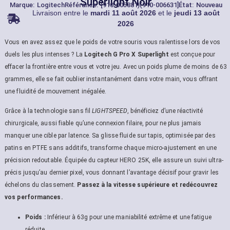
Superlight Noir
Marque:
Logitech
Référance: [910-005881)(910-006631]
État: Nouveau
Livraison entre le
mardi 11 août 2026
et le
jeudi 13 août
2026
Vous en avez assez que le poids de votre souris vous ralentisse lors de vos
duels les plus intenses ? La
Logitech G Pro X Superlight
est conçue pour
effacer la frontière entre vous et votre jeu. Avec un poids plume de moins de 63
grammes, elle se fait oublier instantanément dans votre main, vous offrant
une fluidité de mouvement inégalée.
Grâce à la technologie sans fil
LIGHTSPEED
, bénéficiez d’une réactivité
chirurgicale, aussi fiable qu’une connexion filaire, pour ne plus jamais
manquer une cible par latence. Sa glisse fluide sur tapis, optimisée par des
patins en PTFE sans additifs, transforme chaque micro-ajustement en une
précision redoutable. Équipée du capteur HERO 25K, elle assure un suivi ultra-
précis jusqu’au dernier pixel, vous donnant l’avantage décisif pour gravir les
échelons du classement.
Passez à la vitesse supérieure et redécouvrez
vos performances.
Poids :
Inférieur à 63g pour une maniabilité extrême et une fatigue
réduite.