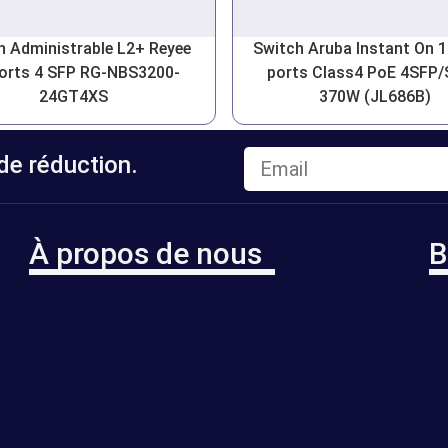
h Administrable L2+ Reyee
Switch Aruba Instant On 
orts 4 SFP RG-NBS3200-
ports Class4 PoE 4SFP
24GT4XS
370W (JL686B)
e réduction.
À propos de nous
B