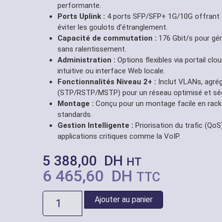
performante.
Ports Uplink :
4 ports SFP/SFP+ 1G/10G offrant d
éviter les goulots d’étranglement.
Capacité de commutation :
176 Gbit/s pour gér
sans ralentissement.
Administration :
Options flexibles via portail clo
intuitive ou interface Web locale.
Fonctionnalités Niveau 2+ :
Inclut VLANs, agrég
(STP/RSTP/MSTP) pour un réseau optimisé et séc
Montage :
Conçu pour un montage facile en rack (
standards.
Gestion Intelligente :
Priorisation du trafic (Qo
applications critiques comme la VoIP.
5 388,00
DH
HT
6 465,60
DH
TTC
Ajouter au panier