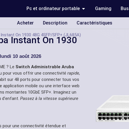
Pc et ordinateur portable
Gaming
Bus
Acheter
Description
Caractéristiques
a Instant On 1930 48G 4SFP/SFP+ (JL685A)
ba Instant On 1930
lundi 10 août 2026
PME ? Le
Switch Administrable Aruba
 pour vous offrir une connectivité
rapide,
abit sur 48 ports pour connecter tous vos
une application mobile ou une interface web
aisons montantes 10GbE SFP+. Imaginez un
u d’enfant.
Passez à la vitesse supérieure
 pour une connectivité étendue et