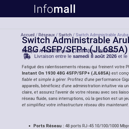
Accueil
/
Réseaux
/
Switch
/ Switch Administrable Arub
Switch Administrable Aru
48G 4SFP/SFP+ (JL685A)
Marque:
Aruba
Référance: [JL685A]
État: Nouveau
Livraison entre le
samedi 8 août 2026
et le
Fatigué des ralentissements réseau qui freinent votre 
Instant On 1930 48G 4SFP/SFP+ (JL685A)
est conçu
fiable et simple à gérer
. Profitez d’une performance Gig
appareils, bénéficiez d’une administration intuitive via 
claire, et assurez l’avenir de votre réseau avec ses li
réseau fluide, sans interruptions, où la gestion est un je
et simplifiez votre infrastructure réseau dès maintenant.
Ports Réseau :
48 ports RJ-45 10/100/1000 Mbps