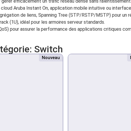
 gérer efficacement un trafic réseau dense sans ralentissement
l cloud Aruba Instant On, application mobile intuitive ou interfac
grégation de liens, Spanning Tree (STP/RSTP/MSTP) pour un ré
ck (1U), idéal pour les armoires serveur standards.
 (QoS) pour assurer la performance des applications critiques co
atégorie:
Switch
Nouveau