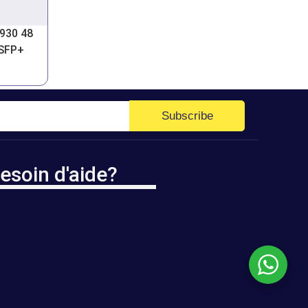
1930 48
/SFP+
Subscribe
esoin d'aide?