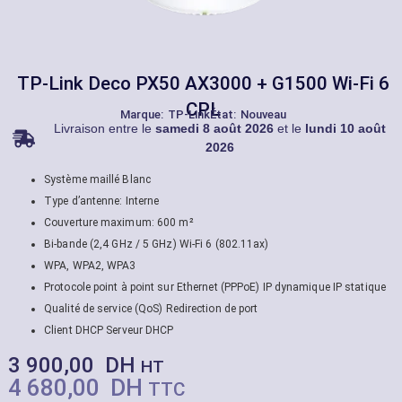
TP-Link Deco PX50 AX3000 + G1500 Wi-Fi 6
CPL
Marque:
TP-Link
État: Nouveau
Livraison entre le
samedi 8 août 2026
et le
lundi 10 août
2026
Système maillé Blanc
Type d’antenne: Interne
Couverture maximum: 600 m²
Bi-bande (2,4 GHz / 5 GHz) Wi-Fi 6 (802.11ax)
WPA, WPA2, WPA3
Protocole point à point sur Ethernet (PPPoE) IP dynamique IP statique
Qualité de service (QoS) Redirection de port
Client DHCP Serveur DHCP
3 900,00
DH
HT
4 680,00
DH
TTC