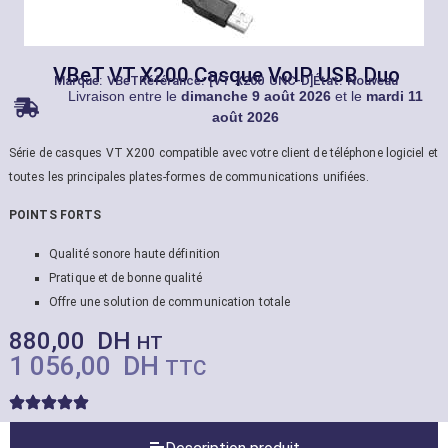
VBeT VT X200 Casque VoIP USB Duo
Marque:
VBeT
Référance: [VT X200 UNC-D]
État: Nouveau
Livraison entre le
dimanche 9 août 2026
et le
mardi 11
août 2026
Série de casques VT X200 compatible avec votre client de téléphone logiciel et
toutes les principales plates-formes de communications unifiées.
POINTS FORTS
Qualité sonore haute définition
Pratique et de bonne qualité
Offre une solution de communication totale
880,00
DH
HT
1 056,00
DH
TTC