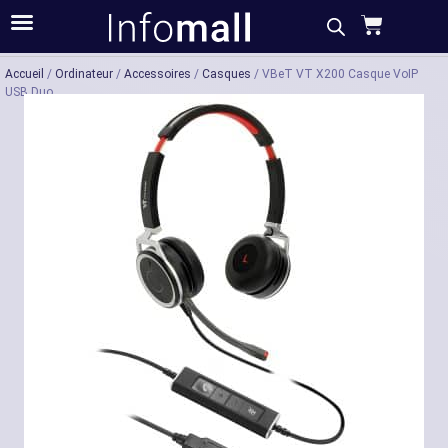
Acheter
Description
Caractéristiques
Accueil
/
Ordinateur
/
Accessoires
/
Casques
/ VBeT VT X200 Casque VoIP
USB Duo