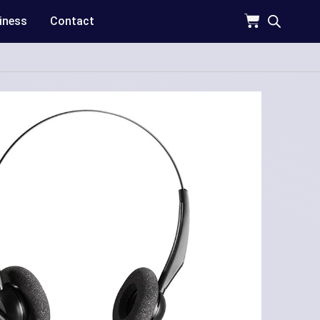
iness
Contact