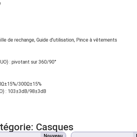
e
eille de rechange, Guide d’utilisation, Pince à vêtements
UO) : pivotant sur 360/90°
150Ω±15%/300Ω±15%
UO) : 103±3dB/98±3dB
atégorie:
Casques
Nouveau