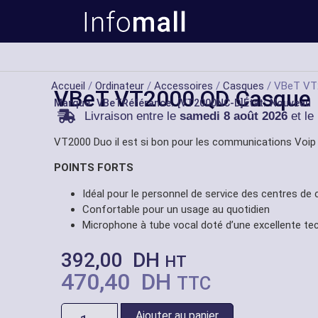
Accueil
/
Ordinateur
/
Accessoires
/
Casques
/ VBeT VT2
VBeT VT2000 QD Casque F
Marque:
VBeT
Référance: [VT2000NC-D]
État: Nouveau
Livraison entre le
samedi 8 août 2026
et le
VT2000 Duo il est si bon pour les communications Voip e
POINTS FORTS
Idéal pour le personnel de service des centres de
Confortable pour un usage au quotidien
Microphone à tube vocal doté d’une excellente te
392,00
DH
HT
470,40
DH
TTC
Ajouter au panier