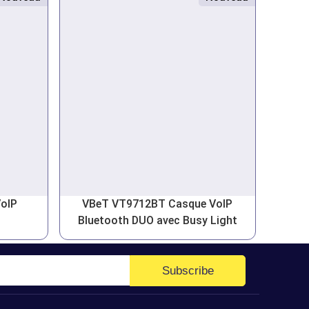
oIP
VBeT VT9712BT Casque VoIP
Bluetooth DUO avec Busy Light
Subscribe