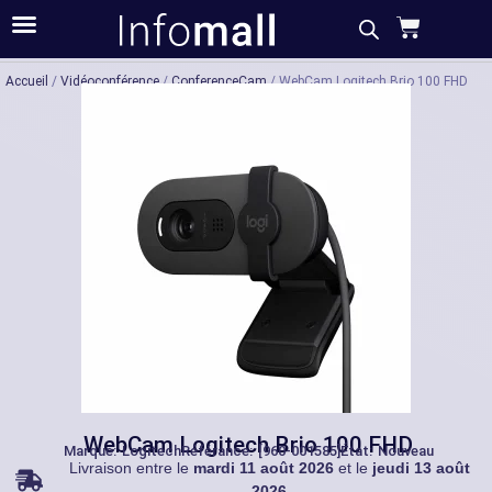
Acheter
Description
Caractéristiques
Accueil
/
Vidéoconférence
/
ConferenceCam
/ WebCam Logitech Brio 100 FHD
WebCam Logitech Brio 100 FHD
Marque:
Logitech
Référance: [960-001585]
État: Nouveau
Livraison entre le
mardi 11 août 2026
et le
jeudi 13 août
2026