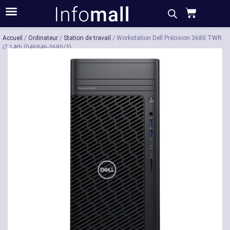
Acheter
Description
Caractéristiques
Accueil
/
Ordinateur
/
Station de travail
/ Workstation Dell Précision 3680 TWR
i7 14th (046846-3680/3)