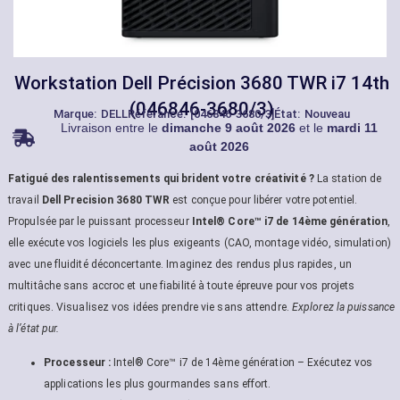
Workstation Dell Précision 3680 TWR i7 14th
(046846-3680/3)
Marque:
DELL
Référance: [046846-3680/3]
État: Nouveau
Livraison entre le
dimanche 9 août 2026
et le
mardi 11
août 2026
Fatigué des ralentissements qui brident votre créativité ?
La station de
travail
Dell Precision 3680 TWR
est conçue pour libérer votre potentiel.
Propulsée par le puissant processeur
Intel® Core™ i7 de 14ème génération
,
elle exécute vos logiciels les plus exigeants (CAO, montage vidéo, simulation)
avec une fluidité déconcertante. Imaginez des rendus plus rapides, un
multitâche sans accroc et une fiabilité à toute épreuve pour vos projets
critiques. Visualisez vos idées prendre vie sans attendre.
Explorez la puissance
à l’état pur.
Processeur :
Intel® Core™ i7 de 14ème génération – Exécutez vos
applications les plus gourmandes sans effort.