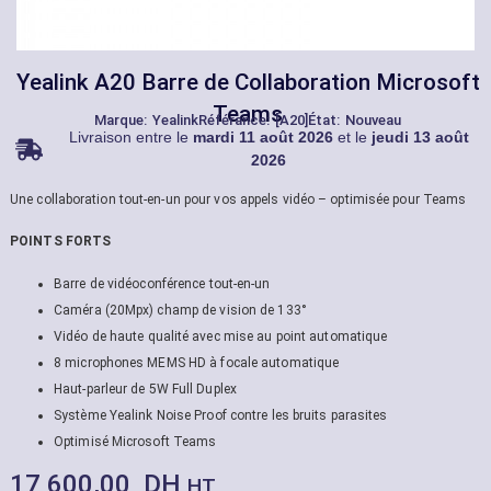
Yealink A20 Barre de Collaboration Microsoft
Teams
Marque:
Yealink
Référance: [A20]
État: Nouveau
Livraison entre le
mardi 11 août 2026
et le
jeudi 13 août
2026
Une collaboration tout-en-un pour vos appels vidéo – optimisée pour Teams
POINTS FORTS
Barre de vidéoconférence tout-en-un
Caméra (20Mpx) champ de vision de 133°
Vidéo de haute qualité avec mise au point automatique
8 microphones MEMS HD à focale automatique
Haut-parleur de 5W Full Duplex
Système Yealink Noise Proof contre les bruits parasites
Optimisé Microsoft Teams
17 600,00
DH
HT