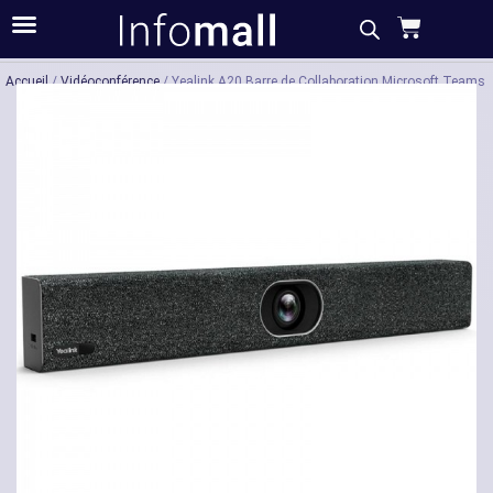
Acheter
Description
Caractéristiques
Accueil
/
Vidéoconférence
/ Yealink A20 Barre de Collaboration Microsoft Teams