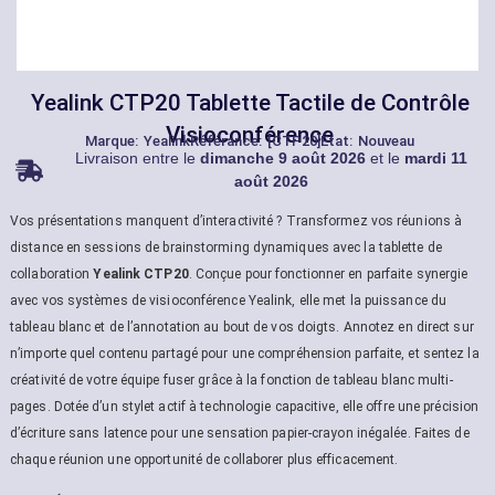
Yealink CTP20 Tablette Tactile de Contrôle
Visioconférence
Marque:
Yealink
Référance: [CTP20]
État: Nouveau
Livraison entre le
dimanche 9 août 2026
et le
mardi 11
août 2026
Vos présentations manquent d’interactivité ? Transformez vos réunions à
distance en sessions de brainstorming dynamiques avec la tablette de
collaboration
Yealink CTP20
. Conçue pour fonctionner en parfaite synergie
avec vos systèmes de visioconférence Yealink, elle met la puissance du
tableau blanc et de l’annotation au bout de vos doigts. Annotez en direct sur
n’importe quel contenu partagé pour une compréhension parfaite, et sentez la
créativité de votre équipe fuser grâce à la fonction de tableau blanc multi-
pages. Dotée d’un stylet actif à technologie capacitive, elle offre une précision
d’écriture sans latence pour une sensation papier-crayon inégalée. Faites de
chaque réunion une opportunité de collaborer plus efficacement.