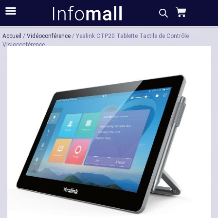
Acheter
Description
Caractéristiques
Accueil
/
Vidéoconférence
/ Yealink CTP20 Tablette Tactile de Contrôle
Visioconférence