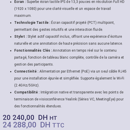
Écran :
Superbe écran tactile IPS de 13,3 pouces en résolution Full HD
(1920 x 1080) pour une clarté visuelle et un espace de travail
maximum.
Technologie Tactile :
Écran capacitif projeté (PCT) multipoint,
permettant des gestes intuitifs et une interaction fluide.
Stylet :
Stylet actif capacitif inclus, offrant une expérience d’écriture
naturelle et une annotation de haute précision sans aucune latence.
Fonctionnalités Clés :
Annotation en temps réel sur le contenu
partagé, fonction de tableau blanc complète, contrôle de la caméra et
gestion des participants.
Connectivité :
Alimentation par Ethernet (PoE) via un seul câble RJ45
pour une installation épurée et simplifiée. Supporte également le Wi-Fi
(2.4GHz/5GHz).
Compatibilité :
Intégration native et transparente avec les points de
terminaison de visioconférence Yealink (Séries VC, MeetingEye) pour
des fonctionnalités étendues.
20 240,00
DH
HT
24 288,00
DH
TTC