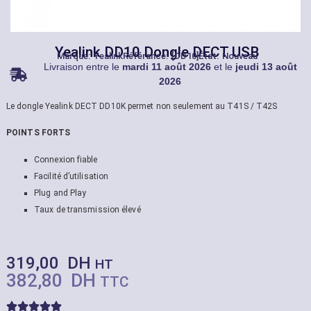
Yealink DD10 Dongle DECT USB
Marque:
Yealink
Référance: [DD10]
État: Nouveau
Livraison entre le
mardi 11 août 2026
et le
jeudi 13 août
2026
Le dongle Yealink DECT DD10K permet non seulement au T41S / T42S
POINTS FORTS
Connexion fiable
Facilité d’utilisation
Plug and Play
Taux de transmission élevé
319,00
DH
HT
382,80
DH
TTC