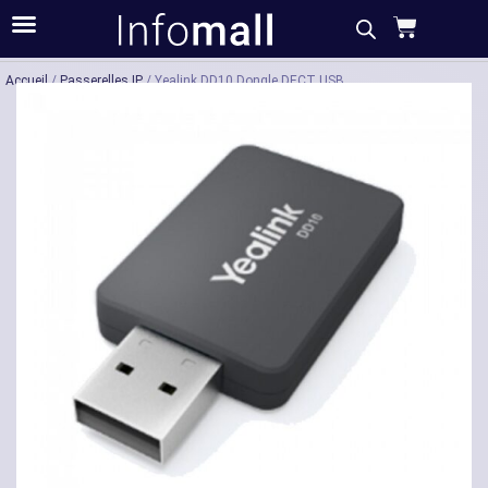
Acheter
Description
Caractéristiques
Accueil
/
Passerelles IP
/ Yealink DD10 Dongle DECT USB