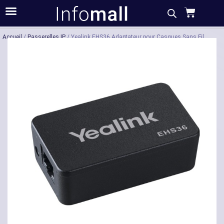
Acheter
Description
Accueil
/
Passerelles IP
/ Yealink EHS36 Adaptateur pour Casques Sans Fil