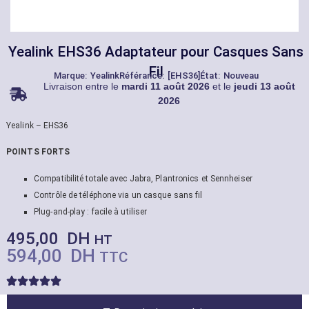
Yealink EHS36 Adaptateur pour Casques Sans
Fil
Marque:
Yealink
Référance: [EHS36]
État: Nouveau
Livraison entre le
mardi 11 août 2026
et le
jeudi 13 août
2026
Yealink – EHS36
POINTS FORTS
Compatibilité totale avec Jabra, Plantronics et Sennheiser
Contrôle de téléphone via un casque sans fil
Plug-and-play : facile à utiliser
495,00
DH
HT
594,00
DH
TTC