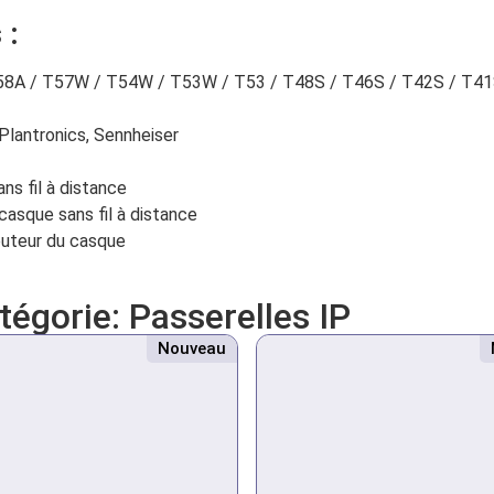
 :
58A / T57W / T54W / T53W / T53 / T48S / T46S / T42S / T41S (s
 Plantronics, Sennheiser
ns fil à distance
casque sans fil à distance
outeur du casque
atégorie:
Passerelles IP
Nouveau