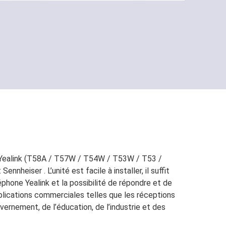
P Yealink (T58A / T57W / T54W / T53W / T53 /
heiser . L’unité est facile à installer, il suffit
hone Yealink et la possibilité de répondre et de
plications commerciales telles que les réceptions
vernement, de l’éducation, de l’industrie et des