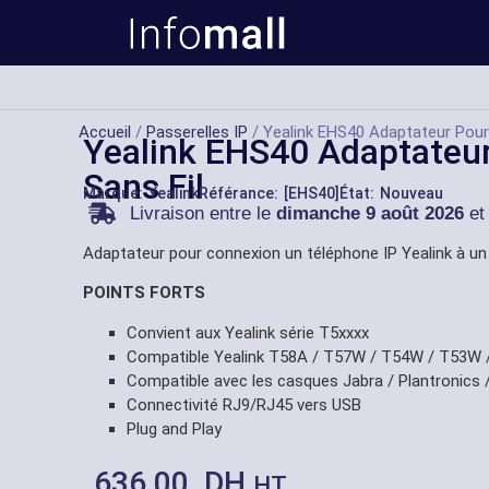
Accueil
/
Passerelles IP
/ Yealink EHS40 Adaptateur Pour
Yealink EHS40 Adaptateu
Sans Fil
Marque:
Yealink
Référance: [EHS40]
État: Nouveau
Livraison entre le
dimanche 9 août 2026
et
Adaptateur pour connexion un téléphone IP Yealink à un
POINTS FORTS
Convient aux Yealink série T5xxxx
Compatible Yealink T58A / T57W / T54W / T53W /
Compatible avec les casques Jabra / Plantronics 
Connectivité RJ9/RJ45 vers USB
Plug and Play
636,00
DH
HT