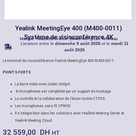
Yealink MeetingEye 400 (M400-0011)
Système de visioconférence 4K
Marque:
Yealink
Référance: [M400-0011]
État: Nouveau
Livraison entre le
dimanche 9 août 2026
et le
mardi 11
août 2026
Le terminal de visioconférence Yealink MeetingEye 400 M400-0011
POINTS FORTS
La barre vidéo avec codec intégré
8 microphones est complétée par un support de montage
Le contrôle et la collaboration de l’écran tactile CTP20,
Les microphones sans fil CPW90
Il s’intègre bien dans les solutions avec Yeallink Meeting Server et
Yealink Meeting Cloud
32 559,00
DH
HT