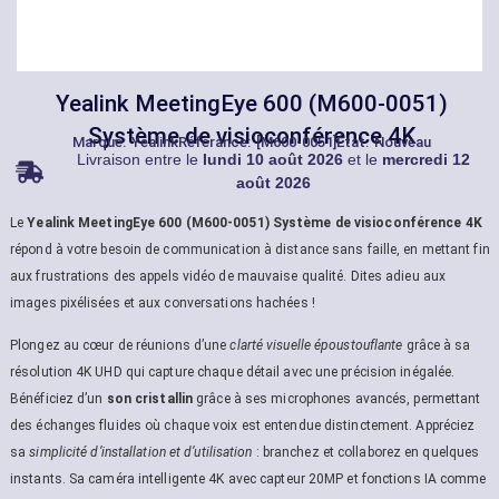
Yealink MeetingEye 600 (M600-0051)
Système de visioconférence 4K
Marque:
Yealink
Référance: [M600-0051]
État: Nouveau
Livraison entre le
lundi 10 août 2026
et le
mercredi 12
août 2026
Le
Yealink MeetingEye 600 (M600-0051) Système de visioconférence 4K
répond à votre besoin de communication à distance sans faille, en mettant fin
aux frustrations des appels vidéo de mauvaise qualité. Dites adieu aux
images pixélisées et aux conversations hachées !
Plongez au cœur de réunions d’une
clarté visuelle époustouflante
grâce à sa
résolution 4K UHD qui capture chaque détail avec une précision inégalée.
Bénéficiez d’un
son cristallin
grâce à ses microphones avancés, permettant
des échanges fluides où chaque voix est entendue distinctement. Appréciez
sa
simplicité d’installation et d’utilisation
: branchez et collaborez en quelques
instants. Sa caméra intelligente 4K avec capteur 20MP et fonctions IA comme