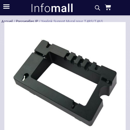
Acheter
Description
Caractéristiques
Accueil
/
Passerelles IP
/ Yealink Support Mural pour T48S/T46S