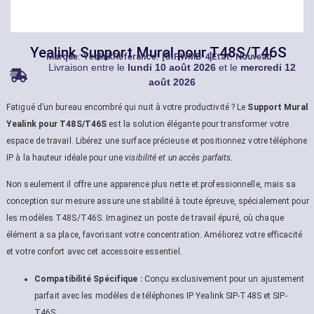
Yealink Support Mural pour T48S/T46S
Marque:
Yealink
Référance: [SIPWMB-4]
État: Nouveau
Livraison entre le
lundi 10 août 2026
et le
mercredi 12
août 2026
Fatigué d’un bureau encombré qui nuit à votre productivité ? Le
Support Mural
Yealink pour T48S/T46S
est la solution élégante pour transformer votre
espace de travail. Libérez une surface précieuse et positionnez votre téléphone
IP à la hauteur idéale pour une
visibilité et un accès parfaits
.
Non seulement il offre une apparence plus nette et professionnelle, mais sa
conception sur mesure assure une stabilité à toute épreuve, spécialement pour
les modèles T48S/T46S. Imaginez un poste de travail épuré, où chaque
élément a sa place, favorisant votre concentration. Améliorez votre efficacité
et votre confort avec cet accessoire essentiel.
Compatibilité Spécifique :
Conçu exclusivement pour un ajustement
parfait avec les modèles de téléphones IP Yealink SIP-T48S et SIP-
T46S.