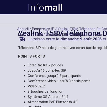
Accueil
/
Passerelles IP
/ Yealink T58V Téléphone De Co
Yealink T58V Téléphone D
Marque:
Yealink
Référance: [SIP-T58V]
État: Nouveau
Livraison entre le
dimanche 9 août 2026
et
Téléphone SIP haut de gamme avec écran tactile réglabl
POINTS FORTS
Ecran tactile 7 pouces
Jusqu’à 16 comptes SIP
Conférence jusqu’à 5 participants
Conférence vidéo jusqu’à 3 participants
Vidéo 720p
8 touches de fonction
Système OS Android 5.1.1
Alimentation PoE Bluetooth 4.0