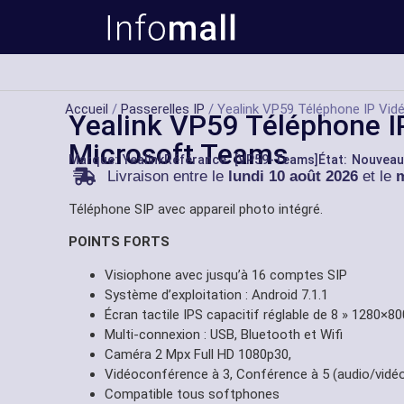
Accueil
/
Passerelles IP
/ Yealink VP59 Téléphone IP Vi
Yealink VP59 Téléphone I
Microsoft Teams
Marque:
Yealink
Référance: [VP59-Teams]
État: Nouveau
Livraison entre le
lundi 10 août 2026
et le
m
Téléphone SIP avec appareil photo intégré.
POINTS FORTS
Visiophone avec jusqu’à 16 comptes SIP
Système d’exploitation : Android 7.1.1
Écran tactile IPS capacitif réglable de 8 » 1280×80
Multi-connexion : USB, Bluetooth et Wifi
Caméra 2 Mpx Full HD 1080p30,
Vidéoconférence à 3, Conférence à 5 (audio/vidé
Compatible tous softphones