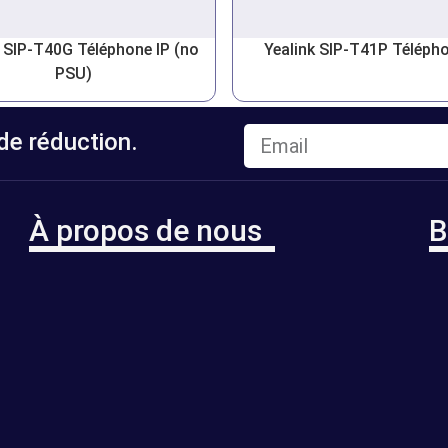
k SIP-T40G Téléphone IP (no
Yealink SIP-T41P Télépho
PSU)
e réduction.
À propos de nous
B