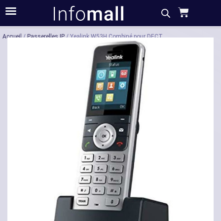
Acheter
Description
Caractéristiques
Accueil
/
Passerelles IP
/ Yealink W53H Combiné pour DECT