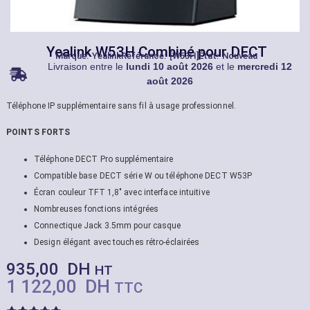
Yealink W53H Combiné pour DECT
Marque:
Yealink
Référance: [W53H]
État: Nouveau
Livraison entre le
lundi 10 août 2026
et le
mercredi 12
août 2026
Téléphone IP supplémentaire sans fil à usage professionnel.
POINTS FORTS
Téléphone DECT Pro supplémentaire
Compatible base DECT série W ou téléphone DECT W53P
Écran couleur TFT 1,8″ avec interface intuitive
Nombreuses fonctions intégrées
Connectique Jack 3.5mm pour casque
Design élégant avec touches rétro-éclairées
935,00
DH
HT
1 122,00
DH
TTC