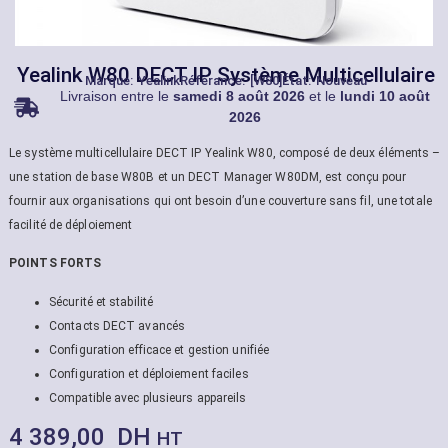
Yealink W80 DECT IP Système Multicellulaire
Marque:
Yealink
Référance: [W80]
État: Nouveau
Livraison entre le
samedi 8 août 2026
et le
lundi 10 août
2026
Le système multicellulaire DECT IP Yealink W80, composé de deux éléments –
une station de base W80B et un DECT Manager W80DM, est conçu pour
fournir aux organisations qui ont besoin d’une couverture sans fil, une totale
facilité de déploiement
POINTS FORTS
Sécurité et stabilité
Contacts DECT avancés
Configuration efficace et gestion unifiée
Configuration et déploiement faciles
Compatible avec plusieurs appareils
4 389,00
DH
HT