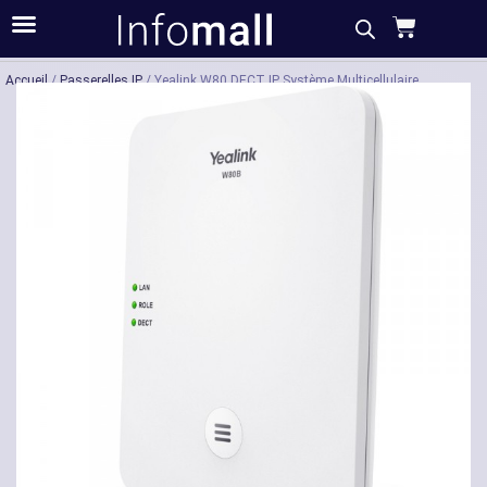
Acheter
Description
Caractéristiques
Accueil
/
Passerelles IP
/ Yealink W80 DECT IP Système Multicellulaire