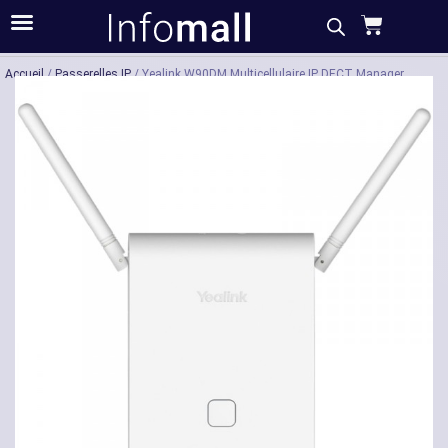
Acheter
Description
Caractéristiques
Accueil
/
Passerelles IP
/ Yealink W90DM Multicellulaire IP DECT Manager