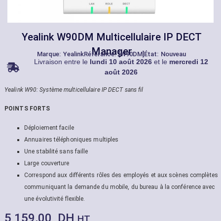
Yealink W90DM Multicellulaire IP DECT
Manager
Marque:
Yealink
Référance: [W90DM]
État: Nouveau
Livraison entre le
lundi 10 août 2026
et le
mercredi 12
août 2026
Yealink W90: Système multicellulaire IP DECT sans fil
POINTS FORTS
Déploiement facile
Annuaires téléphoniques multiples
Une stabilité sans faille
Large couverture
Correspond aux différents rôles des employés et aux scènes complètes
communiquant la demande du mobile, du bureau à la conférence avec
une évolutivité flexible.
5 159,00
DH
HT