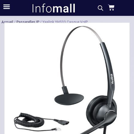
Acheter
Description
Caractéristiques
Accueil
/
Passerelles IP
/ Yealink YHS33 Casque VoIP