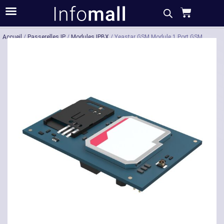
Acheter
Description
Caractéristiques
Accueil
/
Passerelles IP
/
Modules IPBX
/ Yeastar GSM Module 1 Port GSM