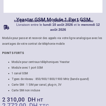
Yeastar GSM Module 1 Port GSM
Marque:
Yealink
Référance: [GSM Module]
État: Nouveau
Livraison entre le
lundi 10 août 2026
et le
mercredi 12
août 2026
Module pour passer et recevoir des appels via votre ligne analogique avec les
avantages de votre contrat de téléphonie mobile
POINTS FORTS
Module pour centraux téléphoniques Yeastar
Module avec 1 port GSM
1 canal GSM
Types de réseau : 850/900/1800/1900 MHz (bande quand)
Carte SIM : 1 SIM par canal, plug-in, 3V
Carte SIM non incluse
2 310,00
DH
HT
2 772,00
DH