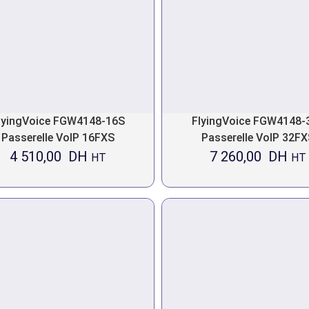
lyingVoice FGW4148-16S
FlyingVoice FGW4148-
Passerelle VoIP 16FXS
Passerelle VoIP 32F
4 510,00
DH
7 260,00
DH
HT
HT