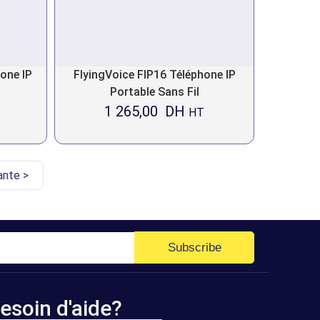
one IP
FlyingVoice FIP16 Téléphone IP
Portable Sans Fil
1 265,00
DH
HT
ante >
Subscribe
esoin d'aide?