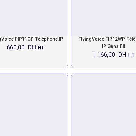
gVoice FIP11CP Téléphone IP
FlyingVoice FIP12WP Tél
IP Sans Fil
660,00
DH
HT
1 166,00
DH
HT