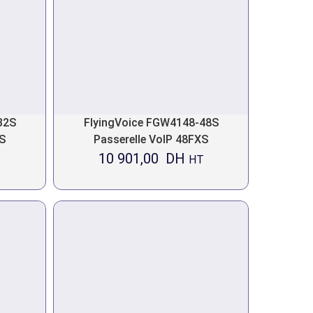
32S
FlyingVoice FGW4148-48S
XS
Passerelle VoIP 48FXS
10 901,00
DH
HT