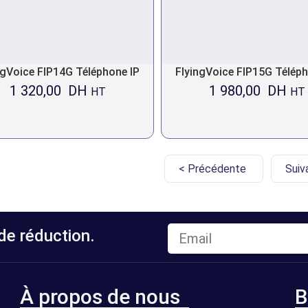
ngVoice FIP14G Téléphone IP
FlyingVoice FIP15G Téléph
1 320,00
DH
1 980,00
DH
HT
HT
< Précédente
Suiv
e réduction.
À propos de nous
B