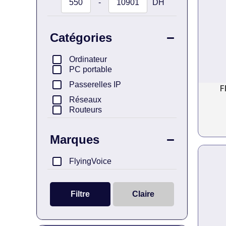
-
DH
Minimum Price
Maximum Price
Catégories
Ordinateur
PC portable
Passerelles IP
F
Réseaux
Routeurs
Marques
FlyingVoice
Filtre
Claire