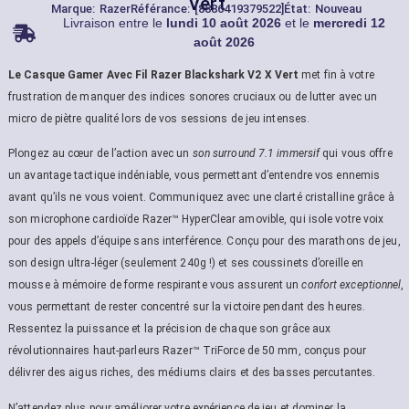
Vert
Marque:
Razer
Référance: [8886419379522]
État: Nouveau
Livraison entre le
lundi 10 août 2026
et le
mercredi 12
août 2026
Le Casque Gamer Avec Fil Razer Blackshark V2 X Vert
met fin à votre
frustration de manquer des indices sonores cruciaux ou de lutter avec un
micro de piètre qualité lors de vos sessions de jeu intenses.
Plongez au cœur de l’action avec un
son surround 7.1 immersif
qui vous offre
un avantage tactique indéniable, vous permettant d’entendre vos ennemis
avant qu’ils ne vous voient. Communiquez avec une clarté cristalline grâce à
son microphone cardioïde Razer™ HyperClear amovible, qui isole votre voix
pour des appels d’équipe sans interférence. Conçu pour des marathons de jeu,
son design ultra-léger (seulement 240g !) et ses coussinets d’oreille en
mousse à mémoire de forme respirante vous assurent un
confort exceptionnel
,
vous permettant de rester concentré sur la victoire pendant des heures.
Ressentez la puissance et la précision de chaque son grâce aux
révolutionnaires haut-parleurs Razer™ TriForce de 50 mm, conçus pour
délivrer des aigus riches, des médiums clairs et des basses percutantes.
N’attendez plus pour améliorer votre expérience de jeu et dominer la