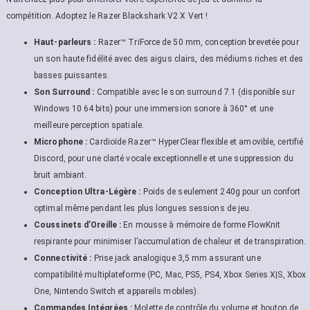
compétition. Adoptez le Razer Blackshark V2 X Vert !
Haut-parleurs :
Razer™ TriForce de 50 mm, conception brevetée pour
un son haute fidélité avec des aigus clairs, des médiums riches et des
basses puissantes.
Son Surround :
Compatible avec le son surround 7.1 (disponible sur
Windows 10 64 bits) pour une immersion sonore à 360° et une
meilleure perception spatiale.
Microphone :
Cardioïde Razer™ HyperClear flexible et amovible, certifié
Discord, pour une clarté vocale exceptionnelle et une suppression du
bruit ambiant.
Conception Ultra-Légère :
Poids de seulement 240g pour un confort
optimal même pendant les plus longues sessions de jeu.
Coussinets d’Oreille :
En mousse à mémoire de forme FlowKnit
respirante pour minimiser l’accumulation de chaleur et de transpiration.
Connectivité :
Prise jack analogique 3,5 mm assurant une
compatibilité multiplateforme (PC, Mac, PS5, PS4, Xbox Series X|S, Xbox
One, Nintendo Switch et appareils mobiles).
Commandes Intégrées :
Molette de contrôle du volume et bouton de