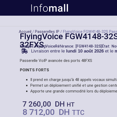
Accueil
/
Passerelles IP
/ FlyingVoice FGW4148-32S Pass
FlyingVoice FGW4148-32S
32FXS
Marque:
FlyingVoice
Référance: [FGW4148-32S]
État: N
Livraison entre le
lundi 10 août 2026
et le
m
Passerelle VoIP avancée des ports 48FXS
POINTS FORTS
Il prend en charge jusqu’à 48 appels vocaux simu
Permet un déploiement unifié et une gestion central
Apporte une grande commodité lors du déploieme
7 260,00
DH
HT
8 712,00
DH
TTC