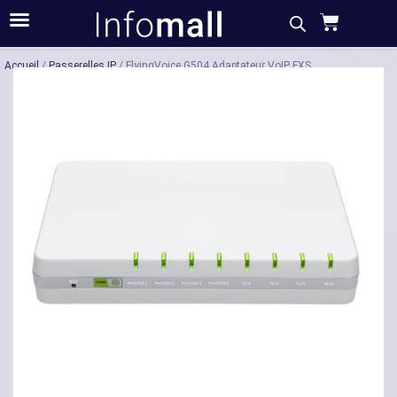
Acheter
Description
Caractéristiques
Accueil
/
Passerelles IP
/ FlyingVoice G504 Adaptateur VoIP FXS