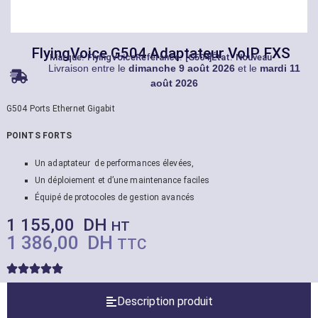
FlyingVoice G504 Adaptateur VoIP FXS
Marque:
FlyingVoice
Référance: [G504]
État: Nouveau
Livraison entre le
dimanche 9 août 2026
et le
mardi 11
août 2026
G504 Ports Ethernet Gigabit
POINTS FORTS
Un adaptateur de performances élevées,
Un déploiement et d’une maintenance faciles
Équipé de protocoles de gestion avancés
1 155,00
DH
HT
1 386,00
DH
TTC
Description produit