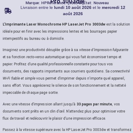
Pro 3003dw
Marque:
HP
Référance: [3G654A]
État: Nouveau
Livraison entre le
lundi 10 août 2026
et le
mercredi 12
août 2026
L’Imprimante Laser Monochrome HP LaserJet Pro 3003dw
est la solution
idéale pour en finir avec les impressions lentes et les bourrages papier
intempestifs au bureau ou à domicile.
Imaginez une productivité décuplée grâce à sa
vitesse d’impression fulgurante
et sa fonction
recto-verso automatique
qui vous fait économiser temps et
papier. Profitez d’une
qualité professionnelle constante
pour tous vos
documents, des rapports importants aux courriers quotidiens. Sa
connectivité
Wi-Fi fiable et simple
vous permet d’imprimer depuis n’importe quel appareil,
sans effort. Vous apprécierez le silence de son fonctionnement et la netteté
impeccable de chaque page sortie.
Avec une vitesse d’impression allant jusqu’à
33 pages par minute
, vos
documents sont prêts en un clin d’œil. N’attendez plus pour optimiser votre
flux de travail et redécouvrir le plaisir d’une impression efficace.
Passez à la vitesse supérieure avec la HP LaserJet Pro 3003dw et transformez