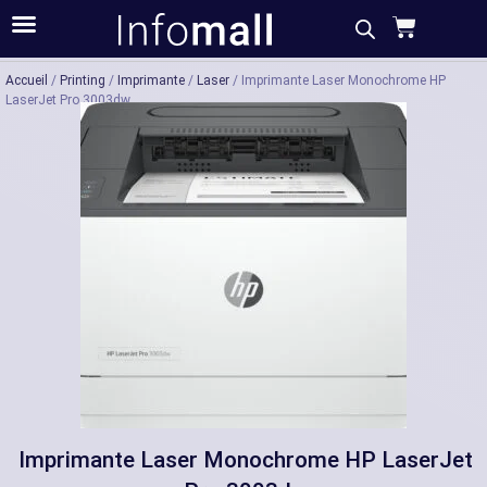
Acheter
Description
Caractéristiques
Accueil
/
Printing
/
Imprimante
/
Laser
/ Imprimante Laser Monochrome HP
LaserJet Pro 3003dw
Imprimante Laser Monochrome HP LaserJet