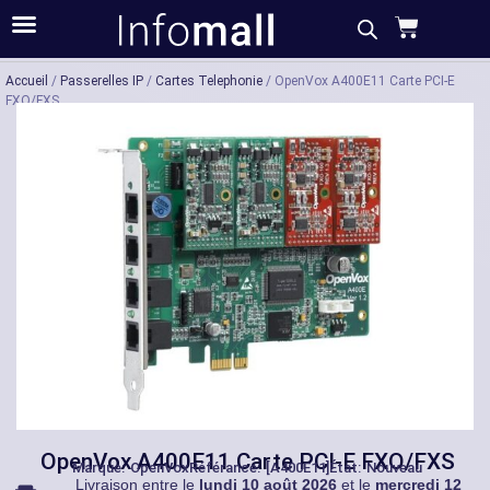
Acheter
Description
Caractéristiques
Accueil
/
Passerelles IP
/
Cartes Telephonie
/ OpenVox A400E11 Carte PCI-E
FXO/FXS
OpenVox A400E11 Carte PCI-E FXO/FXS
Marque:
OpenVox
Référance: [A400E11]
État: Nouveau
Livraison entre le
lundi 10 août 2026
et le
mercredi 12