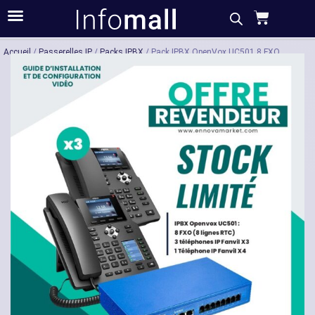
Acheter
Description
Caractéristiques
Accueil
/
Passerelles IP
/
Packs IPBX
/ Pack IPBX OpenVox UC501 8 FXO