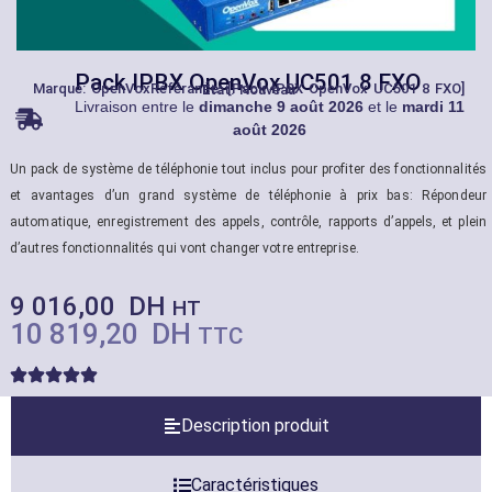
Pack IPBX OpenVox UC501 8 FXO
Marque:
OpenVox
Référance: [Pack IPBX OpenVox UC501 8 FXO]
État: Nouveau
Livraison entre le
dimanche 9 août 2026
et le
mardi 11
août 2026
Un pack de système de téléphonie tout inclus pour profiter des fonctionnalités
et avantages d’un grand système de téléphonie à prix bas: Répondeur
automatique, enregistrement des appels, contrôle, rapports d’appels, et plein
d’autres fonctionnalités qui vont changer votre entreprise.
9 016,00
DH
HT
10 819,20
DH
TTC
Description produit
Caractéristiques