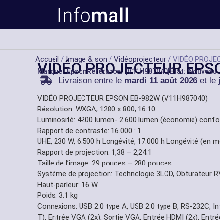
Accueil
/
Image & son
/
Vidéoprojecteur
/ VIDÉO PROJE
VIDÉO PROJECTEUR EPS
Marque:
Epson
Référance: [V11H987040]
État: Nouveau
Livraison entre le
mardi 11 août 2026
et le
VIDÉO PROJECTEUR EPSON EB-982W (V11H987040)
Résolution: WXGA, 1280 x 800, 16:10
Luminosité: 4200 lumen- 2.600 lumen (économie) conf
Rapport de contraste: 16.000 : 1
UHE, 230 W, 6.500 h Longévité, 17.000 h Longévité (en
Rapport de projection: 1,38 – 2,24:1
Taille de l’image: 29 pouces – 280 pouces
Système de projection: Technologie 3LCD, Obturateur RV
Haut-parleur: 16 W
Poids: 3.1 kg
Connexions: USB 2.0 type A, USB 2.0 type B, RS-232C, I
T), Entrée VGA (2x), Sortie VGA, Entrée HDMI (2x), Entré