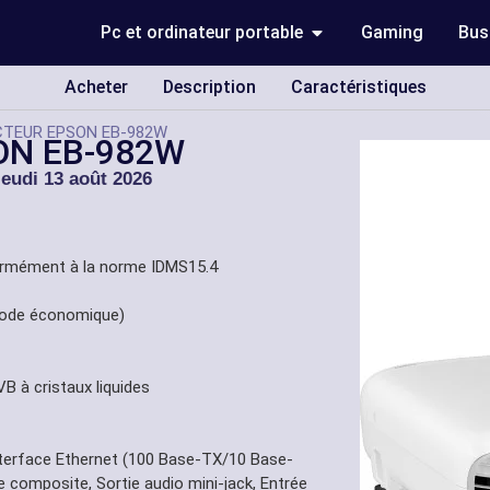
Pc et ordinateur portable
Gaming
Bus
Acheter
Description
Caractéristiques
CTEUR EPSON EB-982W
ON EB-982W
jeudi 13 août 2026
ormément à la norme IDMS15.4
 mode économique)
B à cristaux liquides
nterface Ethernet (100 Base-TX/10 Base-
e composite, Sortie audio mini-jack, Entrée