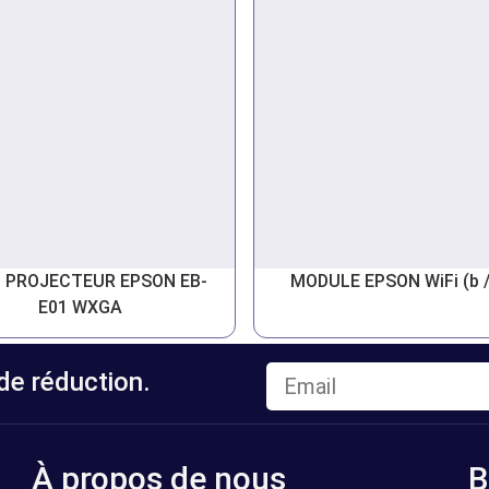
O PROJECTEUR EPSON EB-
MODULE EPSON WiFi (b /
E01 WXGA
e réduction.
À propos de nous
B