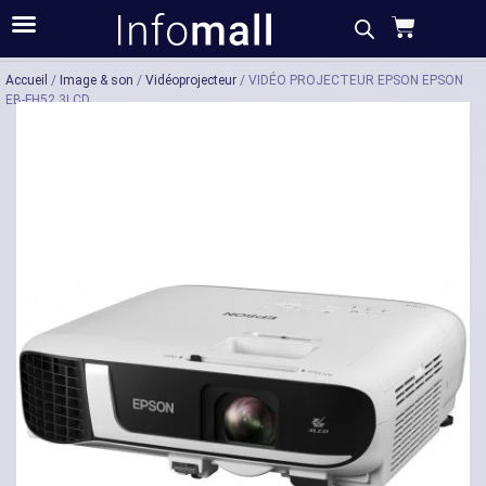
Acheter
Description
Caractéristiques
Accueil
/
Image & son
/
Vidéoprojecteur
/ VIDÉO PROJECTEUR EPSON EPSON
EB-FH52 3LCD