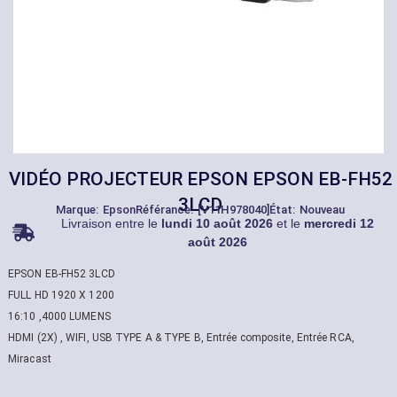
VIDÉO PROJECTEUR EPSON EPSON EB-FH52
3LCD
Marque:
Epson
Référance: [V11H978040]
État: Nouveau
Livraison entre le
lundi 10 août 2026
et le
mercredi 12
août 2026
EPSON EB-FH52 3LCD
FULL HD 1920 X 1200
16:10 ,4000 LUMENS
HDMI (2X) , WIFI, USB TYPE A & TYPE B, Entrée composite, Entrée RCA,
Miracast