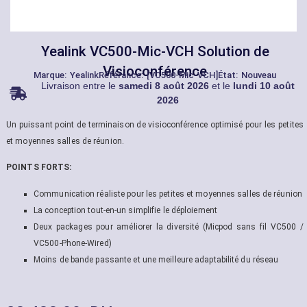
Yealink VC500-Mic-VCH Solution de
Visioconférence
Marque:
Yealink
Référance: [VC500-Mic-VCH]
État: Nouveau
Livraison entre le
samedi 8 août 2026
et le
lundi 10 août
2026
Un puissant point de terminaison de visioconférence optimisé pour les petites
et moyennes salles de réunion.
POINTS FORTS:
Communication réaliste pour les petites et moyennes salles de réunion
La conception tout-en-un simplifie le déploiement
Deux packages pour améliorer la diversité (Micpod sans fil VC500 /
VC500-Phone-Wired)
Moins de bande passante et une meilleure adaptabilité du réseau