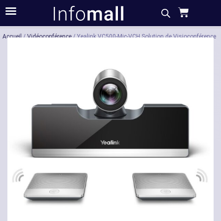
Acheter
Description
Caractéristiques
Accueil
/
Vidéoconférence
/ Yealink VC500-Mic-VCH Solution de Visioconférence